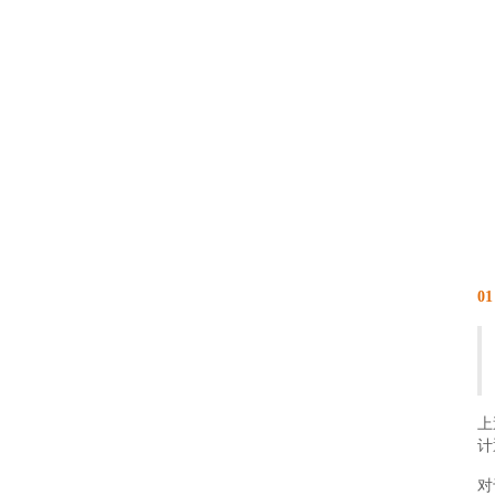
01
上
计
对