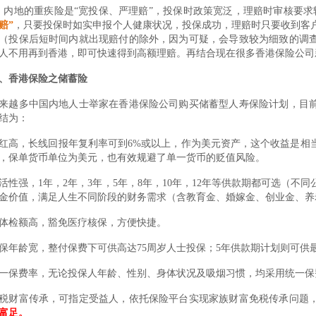
、内地的重疾险是“宽投保、严理赔”，投保时政策宽泛，理赔时审核要
赔”
，只要投保时如实申报个人健康状况，投保成功，理赔时只要收到客
（投保后短时间内就出现赔付的除外，因为可疑，会导致较为细致的调
人不用再到香港，即可快速得到高额理赔。再结合现在很多香港保险公司
、香港保险之储蓄险
来越多中国内地人士举家在香港保险公司购买储蓄型人寿保险计划，目
结为：
红高，长线回报年复利率可到6%或以上，作为美元资产，这个收益是相
，保单货币单位为美元，也有效规避了单一货币的贬值风险。
活性强，1年，2年，3年，5年，8年，10年，12年等供款期都可选（
金价值，满足人生不同阶段的财务需求（含教育金、婚嫁金、创业金、养
体检额高，豁免医疗核保，方便快捷。
保年龄宽，整付保费下可供高达75周岁人士投保；5年供款期计划则可供最
一保费率，无论投保人年龄、性别、身体状况及吸烟习惯，均采用统一保
税财富传承，可指定受益人，依托保险平台实现家族财富免税传承问题
富足。