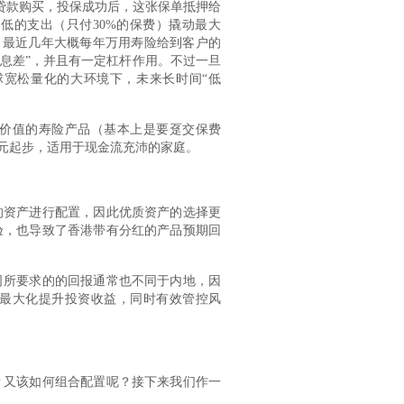
行贷款购买，投保成功后，这张保单抵押给
低的支出（只付30%的保费）撬动最大
。最近几年大概每年万用寿险给到客户的
“息差”，并且有一定杠杆作用。不过一旦
宽松量化的大环境下，未来长时间“低
价值的寿险产品（基本上是要趸交保费
美元起步，适用于现金流充沛的家庭。
的资产进行配置，因此优质资产的选择更
验，也导致了香港带有分红的产品预期回
司所要求的的回报通常也不同于内地，因
最大化提升投资收益，同时有效管控风
？又该如何组合配置呢？接下来我们作一