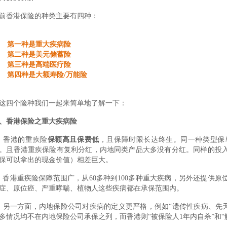
前香港保险的种类主要有四种：
第一种是重大疾病险
第二种是美元储蓄险
第三种是高端医疗险
第四种是大额寿险/万能险
这四个险种我们一起来简单地了解一下：
、香港保险之重大疾病险
、香港的重疾险
保额高且保费低
，且保障时限长达终生。同一种类型保单
。且香港重疾保险有复利分红，内地同类产品大多没有分红。同样的投
保可以拿出的现金价值）相差巨大。
、香港重疾险保障范围广，从60多种到100多种重大疾病，另外还提供原
症、原位癌、严重哮喘、植物人这些疾病都在承保范围内。
、另一方面，内地保险公司对疾病的定义更严格，例如“遗传性疾病、先天
多情况均不在内地保险公司承保之列，而香港则“被保险人1年内自杀”和“