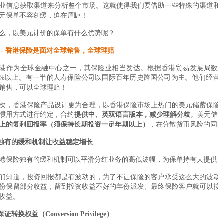
业信息获取渠道来分析整个市场。这就使得我们要借助一些特殊的渠道
元保单不容刻缓，迫在眉睫！
么，以美元计价的保单有什么优势呢？
2 - 香港保险是面对全球销售，全球理赔
港作为全球金融中心之一，其保险业相当发达。根据香港贸易发展局数
5%以上。有一半的人寿保险公司以国际百年历史跨国公司为主。他们经
销售，可以全球理赔！
次，香港保险产品设计更为合理，以香港保险市场上热门的美元储蓄保
惯用方式进行约定，合约
提供中、英双语言版本，减少理解分歧
。美元储
上的复利回报率（须保持长期投资一定年期以上）
，在分散货币风险的同
.独有的缓和机制让收益稳定增长
港保险独有的缓和机制可以平滑分红业务的高低波幅，为保单持有人提供
们知道，投资回报都是有波动的，为了不让保险的客户承受这么大的波
份保留部分收益，留到投资收益不好的年份派发。最终保险客户就可以
收益。
.保证转换权益（Conversion Privilege）