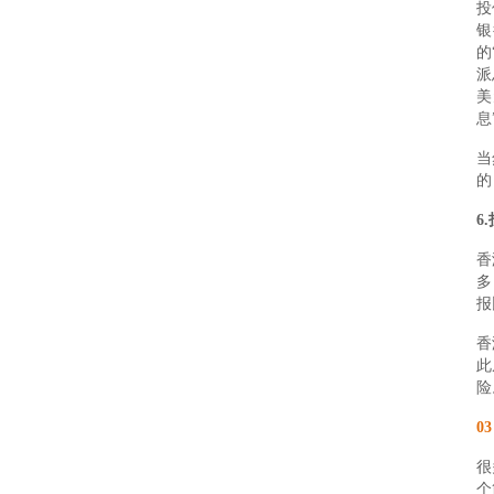
投
银
的
派
美
息
当
的
6
香
多
报
香
此
险
03
很
个