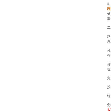
4
理
畅
事
二
越
总
分
存
灵
现
免
投
统
免
人