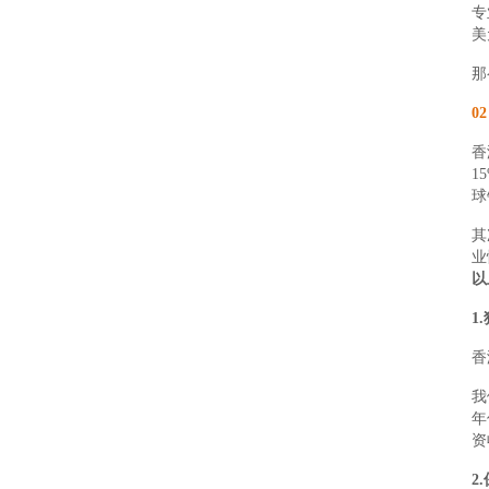
专
美
那
0
香
1
球
其
业
以
1
香
我
年
资
2