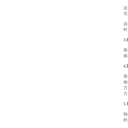
这
无
这
时
3
香
移
4
香
御
万
力
5
独
的