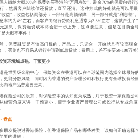
保人缴纳大概30%的保费购买香港的“万用寿险”，剩余70%的保费向银
行，然后客户陆续偿还贷款，直至还清。这种方式的好处就是可以用最
“收益”，收益包括两部分：一部分是高额保障，另一部分就是“利息差”
息率约为4%左右，而客户向银行贷款利息通常为2.5%左右，这就产生了
元加息，保费融资成本将会进一步上升，这点要注意，但是在目前全球
”是大概率事件！
然，保费融资是有较高门槛的，产品上，只适合一开始就具有较高现金
），否则也不容易从银行申请到低息贷款；费用上，差不多要50-100万
.投资环境城成熟、干预更小
港是世界级金融中心，保险资金在香港可以在全球范围内选择全球最好
，更能分散风险，同时因为香港的资产管理公司和投行更有全球投资经
比内地产品普遍要更高。
港保险公司的股东，对保险资本的认知更为成熟，对于投资一家保险公
从经营角度来讲，干预更小，便于专业资产管理公司或投行从专业角度
。
 - 盘点
多朋友提说过香港保险，但香港保险产品有哪些种类，该如何正确选择
简要的讲解：