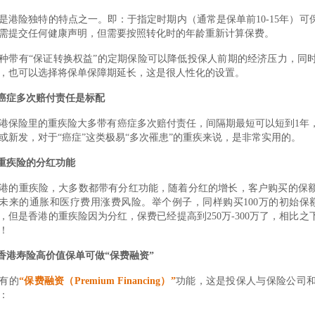
是港险独特的特点之一。即：于指定时期内（通常是保单前10-15年）
需提交任何健康声明，但需要按照转化时的年龄重新计算保费。
种带有“保证转换权益”的定期保险可以降低投保人前期的经济压力，同
，也可以选择将保单保障期延长，这是很人性化的设置。
.癌症多次赔付责任是标配
港保险里的重疾险大多带有癌症多次赔付责任，间隔期最短可以短到1年
或新发，对于“癌症”这类极易“多次罹患”的重疾来说，是非常实用的。
.重疾险的分红功能
港的重疾险，大多数都带有分红功能，随着分红的增长，客户购买的保
未来的通胀和医疗费用涨费风险。举个例子，同样购买100万的初始保额
，但是香港的重疾险因为分红，保费已经提高到250万-300万了，相比
！
.香港寿险高价值保单可做“保费融资”
有的
“保费融资（Premium Financing）”
功能，这是投保人与保险公司
：