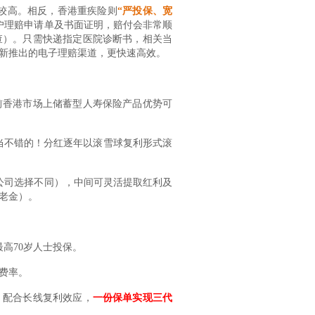
求较高。相反，香港重疾险则
“
严投保、宽
户理赔申请单及书面证明，赔付会非常顺
查）。只需快递指定医院诊断书，相关当
新推出的电子理赔渠道，更快速高效。
前香港市场上储蓄型人寿保险产品优势可
当不错的！分红逐年以滚雪球复利形式滚
不同公司选择不同），中间可灵活提取红利及
老金）。
高70岁人士投保。
费率。
，配合长线复利效应，
一份保单实现三代