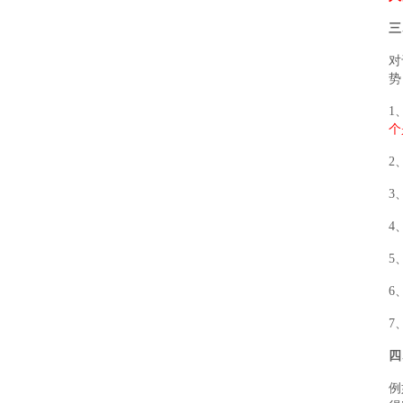
三
对
势
1
个
2
3
4
5
6
7
四
例